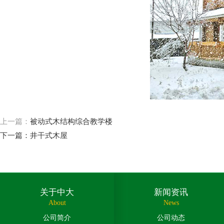
上一篇：
被动式木结构综合教学楼
下一篇：
井干式木屋
关于中大
新闻资讯
About
News
公司简介
公司动态