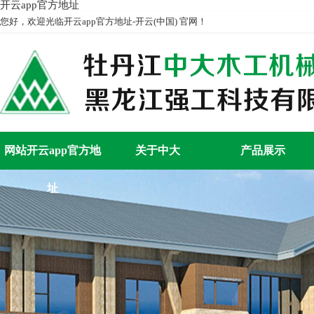
开云app官方地址
您好，欢迎光临开云app官方地址-开云(中国) 官网！
网站开云app官方地
关于中大
产品展示
址