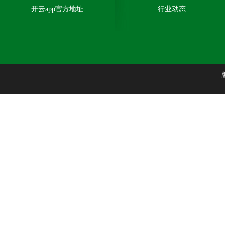
开云app官方地址
行业动态