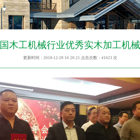
中国木工机械行业优秀实木加工机械
更新时间：2018-12-29 10:20:21 点击次数：41623 次