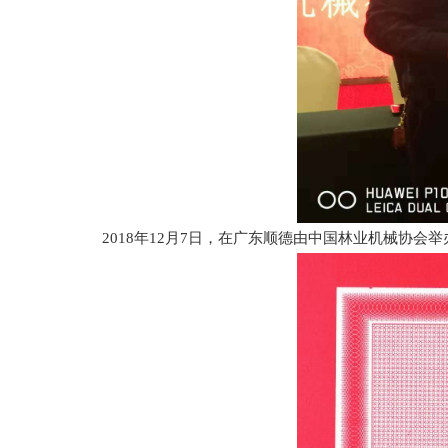
2018年12月7日，在广东顺德由中国林业机械协会举